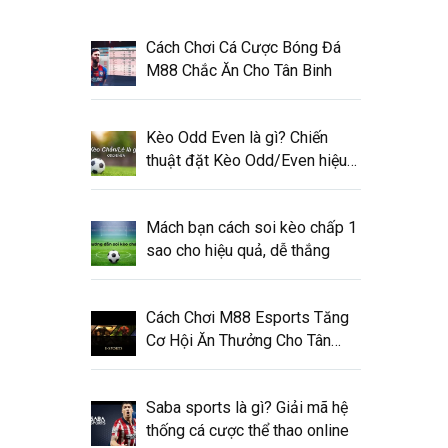
Cách Chơi Cá Cược Bóng Đá
M88 Chắc Ăn Cho Tân Binh
Kèo Odd Even là gì? Chiến
thuật đặt Kèo Odd/Even hiệu
quả
Mách bạn cách soi kèo chấp 1
sao cho hiệu quả, dễ thắng
Cách Chơi M88 Esports Tăng
Cơ Hội Ăn Thưởng Cho Tân
Binh
Saba sports là gì? Giải mã hệ
thống cá cược thể thao online