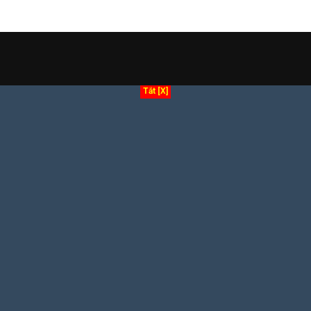
Tắt [X]